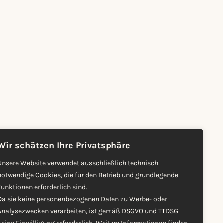
Wir schätzen Ihre Privatsphäre
Unsere Website verwendet ausschließlich technisch
notwendige Cookies, die für den Betrieb und grundlegende
Funktionen erforderlich sind.
Da sie keine personenbezogenen Daten zu Werbe- oder
Analysezwecken verarbeiten, ist gemäß DSGVO und TTDSG
keine Einwilligung erforderlich. Weitere Informationen finden