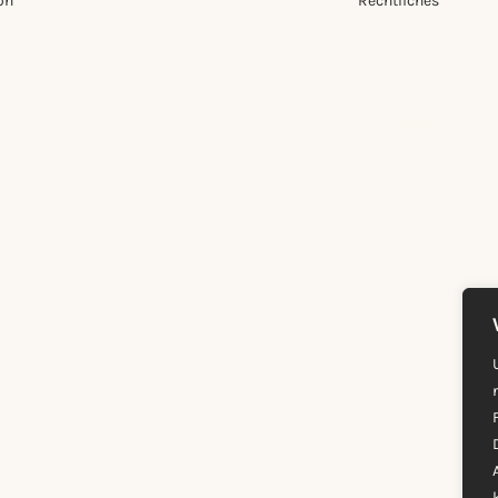
on
Rechtliches
us
Impressum
se
Datenschutz
& Kosten
Aufsichtsbehörde
therapie