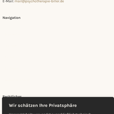
E-Mail:
mail@psychotherapie-biller.de
Navigation
•
Startseite
•
Die Idee
•
Zu mir
•
Zu Ihnen
•
Ablauf & Kosten
Rechtliches
Wir schätzen Ihre Privatsphäre
Impressum